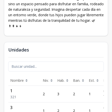
sino un espacio pensado para disfrutar en familia, rodeado
de naturaleza y seguridad. Imagina despertar cada día en
un entorno verde, donde tus hijos pueden jugar libremente
mientras tú disfrutas de la tranquilidad de tu hogar. 🌿
👨‍👩‍👧‍👦
Unidades
Nombre
Niv.
Hab.
Ban.
Est.
Preci
1
US$
2
3
2
1
73,0
3
2
1
3
US$
1
2
2
1