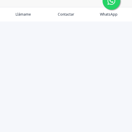
Llámame
Contactar
WhatsApp
Comprar
Alquilar
Agentes
Contacto
Instagram
©
2026
PS INMOBILIARIA SRL
,
Todos los derechos