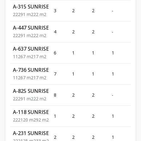
A-315 SUNRISE
3
2
2
-
2
2
2
2
91
m2
22
m2
A-447 SUNRISE
4
2
2
-
2
2
2
2
91
m2
22
m2
A-637 SUNRISE
6
1
1
1
2
1
1
2
67
m2
17
m2
A-736 SUNRISE
7
1
1
1
2
1
1
2
67
m2
17
m2
A-825 SUNRISE
8
2
2
-
2
2
2
2
91
m2
22
m2
A-118 SUNRISE
1
2
2
1
2
2
2
2
120
m2
92
m2
A-231 SUNRISE
2
2
2
1
2
2
2
2
125
m2
33
m2