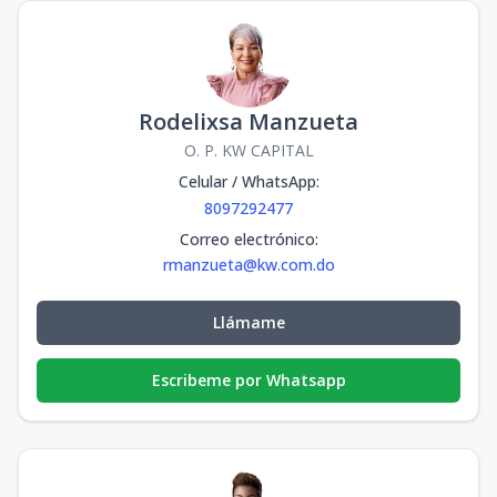
F-317 BEACH
3
1
1
1
2
1
1
2
67
m2
17
m2
F-624 BEACH
6
2
2
1
2
Rodelixsa Manzueta
2
2
2
129
m2
28
m2
O. P. KW CAPITAL
Unidad-32
Celular / WhatsApp
-
-
:
-
-
-
-
-
-
-
m2
-
m2
8097292477
Correo electrónico
:
rmanzueta@kw.com.do
Llámame
Escribeme por Whatsapp