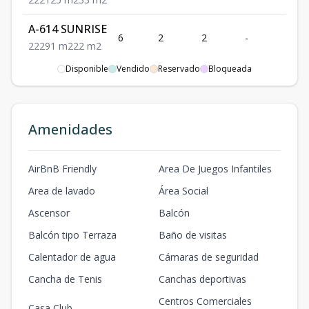
A-614 SUNRISE
6
2
2
-
2
2
2
2
91
m2
22
m2
Disponible
Vendido
Reservado
Bloqueada
A-827 SUNRISE
8
2
2
1
2
2
2
2
125
m2
33
m2
S-216 SUNSET
Amenidades
2
2
2
1
2
2
2
2
151
m2
46
m2
S-305 SUNSET
AirBnB Friendly
Area De Juegos Infantiles
3
1
1
1
2
1
1
2
67
m2
17
m2
Area de lavado
Área Social
S-316 SUNSET
Ascensor
Balcón
3
2
2
1
2
2
2
2
151
m2
46
m2
Balcón tipo Terraza
Baño de visitas
Calentador de agua
Cámaras de seguridad
S-403 SUNSET
4
1
1
1
2
1
1
2
67
m2
17
m2
Cancha de Tenis
Canchas deportivas
Centros Comerciales
S-416 SUNSET
Casa Club