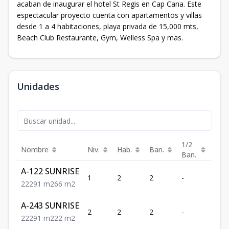
acaban de inaugurar el hotel St Regis en Cap Cana. Este
espectacular proyecto cuenta con apartamentos y villas
desde 1 a 4 habitaciones, playa privada de 15,000 mts,
Beach Club Restaurante, Gym, Welless Spa y mas.
Unidades
1/2
Nombre
Niv.
Hab.
Ban.
Est.
Ban.
A-122 SUNRISE
1
2
2
-
2
2
2
2
91
m2
66
m2
A-243 SUNRISE
2
2
2
-
2
2
2
2
91
m2
22
m2