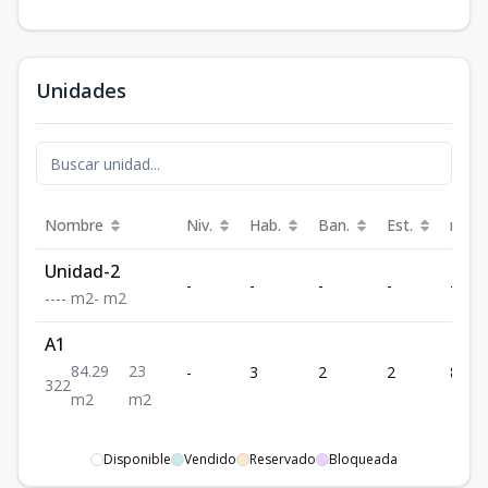
Unidades
Nombre
Niv.
Hab.
Ban.
Est.
m²
Unidad-2
-
-
-
-
-
-
-
-
-
m2
-
m2
A1
84.29
23
-
3
2
2
84.29
3
2
2
m2
m2
Disponible
Vendido
Reservado
Bloqueada