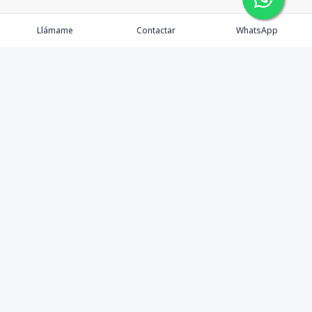
Llámame
Contactar
WhatsApp
Comprar
Alquilar
Agentes
Contacto
Instagram
©
2026
PS INMOBILIARIA SRL
,
Todos los derechos
reservados