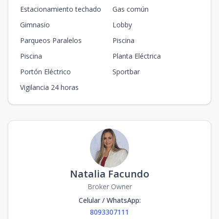
m2
m2
Estacionamiento techado
Gas común
11-A
Gimnasio
Lobby
344.85
6.85
11
3
3
1
3
Parqueos Paralelos
Piscina
3
3
3
m2
m2
Piscina
Planta Eléctrica
11-B
Portón Eléctrico
Sportbar
338.35
7.35
11
3
3
1
3
3
3
3
Vigilancia 24 horas
m2
m2
Unidad-13
-
-
-
-
-
-
-
-
-
m2
-
m2
3-A
348.45
10.45
3
3
3
1
3
3
3
3
m2
m2
Natalia Facundo
Broker Owner
Celular / WhatsApp
:
8093307111