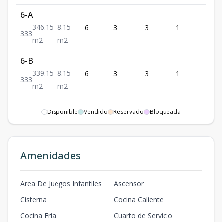
6-A
346.15
8.15
6
3
3
1
3
3
3
3
m2
m2
6-B
339.15
8.15
6
3
3
1
3
3
3
3
m2
m2
7-A
Disponible
Vendido
Reservado
Bloqueada
348.45
10.45
7
3
3
1
3
3
3
3
m2
m2
7B
Amenidades
337.85
6.85
7
3
3
1
3
3
3
3
m2
m2
Area De Juegos Infantiles
Ascensor
10-B
Cisterna
Cocina Caliente
339.15
8.15
10
3
3
1
3
Cocina Fría
Cuarto de Servicio
3
3
3