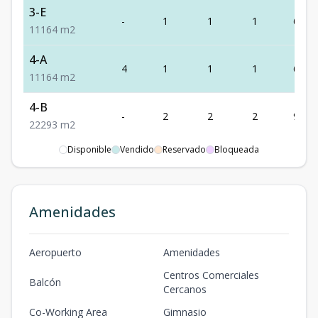
3-E
-
1
1
1
64
1
1
1
64
m2
4-A
4
1
1
1
64
1
1
1
64
m2
4-B
-
2
2
2
93
2
2
2
93
m2
Disponible
Vendido
Reservado
Bloqueada
4-C
-
1
1
1
45
1
1
1
45
m2
4-D
Amenidades
-
2
2
2
93
2
2
2
93
m2
4-E
Aeropuerto
Amenidades
-
1
1
1
64
1
1
1
64
m2
Centros Comerciales
Balcón
Cercanos
5-A
5
1
1
1
64
Co-Working Area
Gimnasio
1
1
1
64
m2