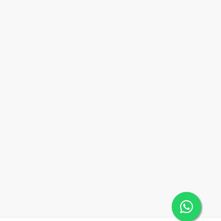
9-B
-
2
2
2
93
2
2
2
93
m2
9-C
-
1
1
1
45
1
1
1
45
m2
9-D
-
2
2
2
93
2
2
2
93
m2
9-E
-
1
1
1
64
1
1
1
64
m2
10-A
10
1
1
1
64
1
1
1
64
m2
10-B
-
2
2
2
93
2
2
2
93
m2
10-C