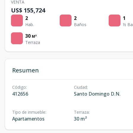
VENTA
US$ 155,724
2
2
1
Hab.
Baños
½ Ba
30
M²
Terraza
Resumen
Código
:
Ciudad
:
412656
Santo Domingo D.N.
Tipo de inmueble
:
Terraza
:
Apartamentos
30 m²