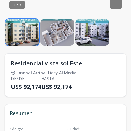
1
/
3
Residencial vista sol Este
Limonal Arriba
,
Licey Al Medio
DESDE
HASTA
US$ 92,174
US$ 92,174
Resumen
Código
:
Ciudad
: