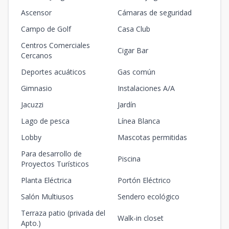
Multiples
Ascensor
Cámaras de seguridad
unidades
3
3
2
-
1
Campo de Golf
Casa Club
3
2
1
108
m2
Centros Comerciales
Cigar Bar
I-401
Cercanos
4
3
2
1
1
3
2
1
108
m2
Deportes acuáticos
Gas común
Gimnasio
Instalaciones A/A
H-301
3
2
2
-
1
2
2
1
71
m2
Jacuzzi
Jardín
Lago de pesca
Línea Blanca
A-206
2
1
1
-
1
1
1
1
52
m2
Lobby
Mascotas permitidas
Para desarrollo de
C-203
Piscina
Proyectos Turísticos
2
1
1
-
1
1
1
1
52
m2
Planta Eléctrica
Portón Eléctrico
Multiples
Salón Multiusos
Sendero ecológico
unidades
1
1
1
-
1
Terraza patio (privada del
1
1
1
52
m2
Walk-in closet
Apto.)