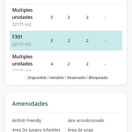
Multiples
unidades
3
2
2
-
1
2
2
1
71
m2
F301
3
2
2
-
1
2
2
1
71
m2
Multiples
unidades
4
2
2
-
1
2
2
1
71
m2
Disponible
Vendido
Reservado
Bloqueada
Multiples
unidades
1
3
2
-
1
3
2
1
108
m2
Amenidades
Multiples
unidades
2
3
2
-
1
AirBnB Friendly
Aire acondicionado
3
2
1
108
m2
Area De Juegos Infantiles
Área de yoga