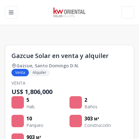
Toggle navigation menu
Toggl
1
/
0
Gazcue Solar en venta y alquiler
Gazcue
,
Santo Domingo D.N.
Venta
Alquiler
VENTA
US$ 1,806,000
5
2
Hab.
Baños
10
303
M²
Parqueo
Construcción
903
M²