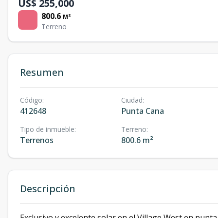
US$ 255,000
800.6
M²
Terreno
Resumen
Código
:
Ciudad
:
412648
Punta Cana
Tipo de inmueble
:
Terreno
:
Terrenos
800.6 m²
Descripción
Exclusivo y excelente solar en el Village West en punta