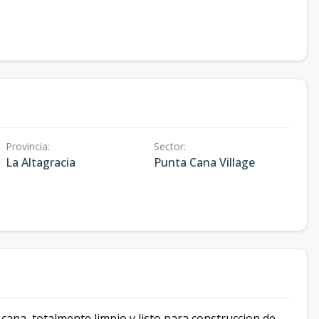
Provincia
:
Sector
:
La Altagracia
Punta Cana Village
 cana, totalmente limpio y listo para construccion de