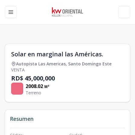
Toggle navigation menu
Toggl
1
/
0
Solar en marginal las Américas.
Autopista Las Americas
,
Santo Domingo Este
VENTA
RD$ 45,000,000
2008.02
M²
Terreno
Resumen