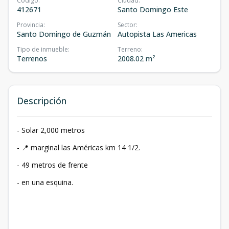
Código
:
Ciudad
:
412671
Santo Domingo Este
Provincia
:
Sector
:
Santo Domingo de Guzmán
Autopista Las Americas
Tipo de inmueble
:
Terreno
:
Terrenos
2008.02 m²
Descripción
- Solar 2,000 metros
- 📍 marginal las Américas km 14 1/2.
- 49 metros de frente
- ⁠en una esquina.