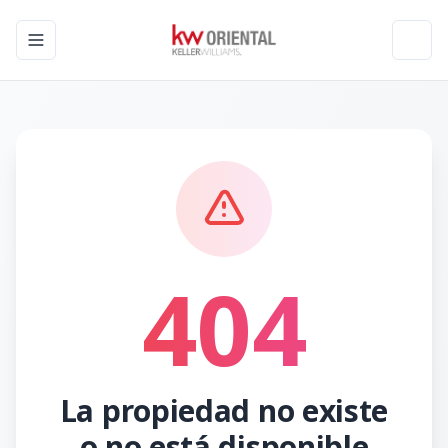
Toggle navigation menu
Toggl
404
La propiedad no existe
o no está disponible