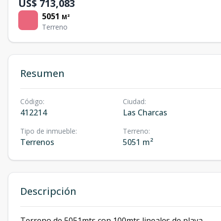
US$ 713,083
5051
M²
Terreno
Resumen
Código
:
Ciudad
:
412214
Las Charcas
Tipo de inmueble
:
Terreno
:
Terrenos
5051 m²
Descripción
Terreno de 5051mts con 100mts lineales de playa