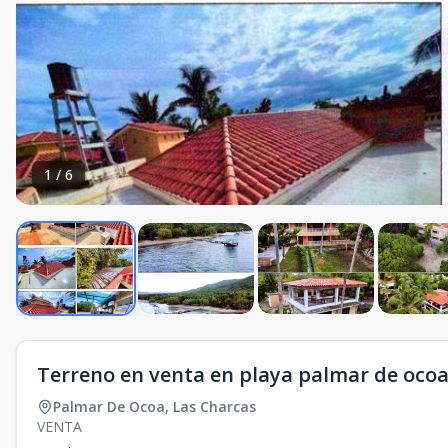
1
/
6
Terreno en venta en playa palmar de oco
Palmar De Ocoa
,
Las Charcas
VENTA