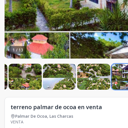
1
/
13
terreno palmar de ocoa en venta
Palmar De Ocoa
,
Las Charcas
VENTA