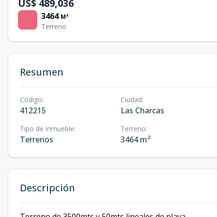
US$ 489,036
3464
M²
Terreno
Resumen
Código
:
Ciudad
:
412215
Las Charcas
Tipo de inmueble
:
Terreno
:
Terrenos
3464 m²
Descripción
Terreno de 3500mts y 50mts lineales de playa