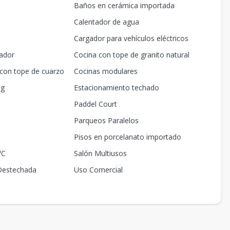
Baños en cerámica importada
2
92
US$ 249,200
Disponible
Calentador de agua
2
92
US$ 251,700
Disponible
Cargador para vehículos eléctricos
2
92
US$ 254,200
Disponible
ador
Cocina con tope de granito natural
 con tope de cuarzo
Cocinas modulares
2
92
US$ 256,700
Disponible
ng
Estacionamiento techado
2
92
US$ 259,200
Disponible
Paddel Court
2
94
US$ 244,400
Disponible
Parqueos Paralelos
Pisos en porcelanato importado
2
94
US$ 249,400
Disponible
/C
Salón Multiusos
2
94
US$ 254,400
Disponible
Destechada
Uso Comercial
2
94
US$ 256,900
Disponible
2
94
US$ 259,400
Disponible
1
58
US$ 173,700
Disponible