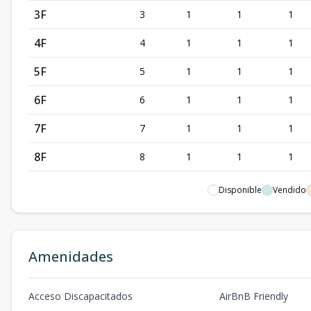
3F
3
1
1
1
4F
4
1
1
1
5F
5
1
1
1
6F
6
1
1
1
7F
7
1
1
1
8F
8
1
1
1
10F
10
1
1
1
Disponible
Vendido
2G
2
1
1
1
3G
3
1
1
1
Amenidades
4G
4
1
1
1
Acceso Discapacitados
AirBnB Friendly
5G
5
1
1
1