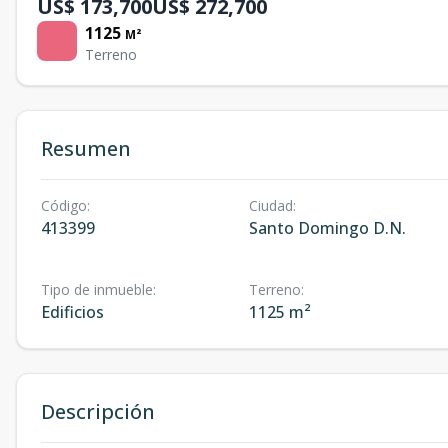
US$ 173,700
US$ 272,700
1125
M²
Terreno
Resumen
Código
:
Ciudad
:
413399
Santo Domingo D.N.
Tipo de inmueble
:
Terreno
:
Edificios
1125 m²
Descripción