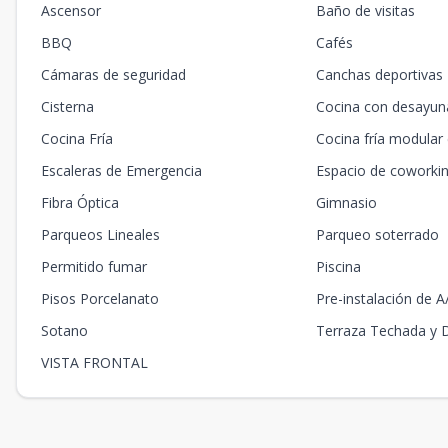
Ascensor
Baño de visitas
6G
6
1
1
1
BBQ
Cafés
7G
7
1
1
1
Cámaras de seguridad
Canchas deportivas
8G
8
1
1
1
Cisterna
Cocina con desayun
Cocina Fría
Cocina fría modular
9G
9
1
1
1
Escaleras de Emergencia
Espacio de coworki
10G
10
1
1
1
Fibra Óptica
Gimnasio
2H
2
2
2
1
Parqueos Lineales
Parqueo soterrado
Permitido fumar
Piscina
4H
4
2
2
1
Pisos Porcelanato
Pre-instalación de A
6H
6
2
2
1
Sotano
Terraza Techada y 
7H
7
2
2
1
VISTA FRONTAL
8H
8
2
2
1
10A
10
1
1
1