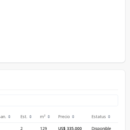
Ban.
Est.
m²
Precio
Estatus
2
129
US$ 335,000
Disponible