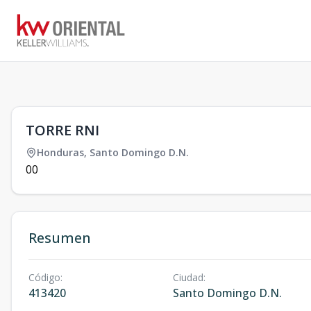
1
/
0
TORRE RNI
Honduras
,
Santo Domingo D.N.
0
0
Resumen
Código
:
Ciudad
:
413420
Santo Domingo D.N.