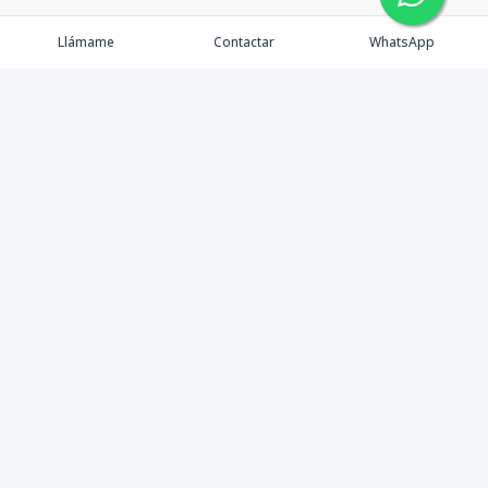
Llámame
Contactar
WhatsApp
Comprar
Alquilar
Agentes
Contacto
Instagram
©
2026
PS INMOBILIARIA SRL
,
Todos los derechos
reservados