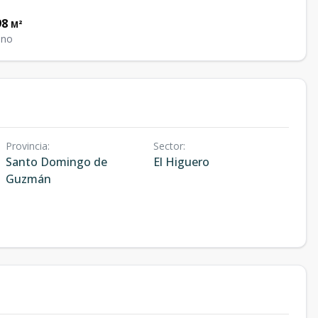
98
M²
eno
Provincia
:
Sector
:
Santo Domingo de
El Higuero
Guzmán