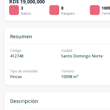
RD$ 19,000,000
3
8
100
Baños
Parqueo
Terr
Resumen
Código
:
Ciudad
:
412748
Santo Domingo Norte
Tipo de inmueble
:
Terreno
:
Fincas
10098 m²
Descripción