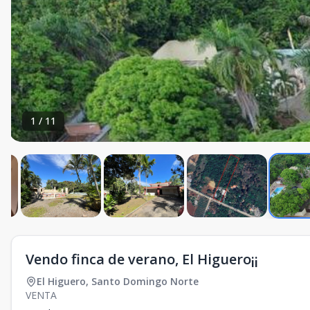
1
/
11
Vendo finca de verano, El Higuero¡¡
El Higuero
,
Santo Domingo Norte
VENTA