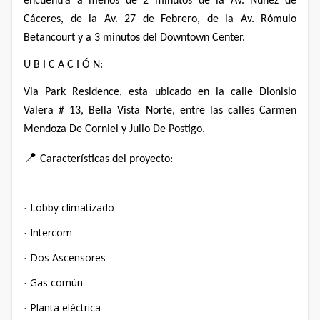
encuentra a menos de 2 minutos de la Av. Nuñez de
Cáceres, de la Av. 27 de Febrero, de la Av. Rómulo
Betancourt y a 3 minutos del Downtown Center.
U B I C A C I Ó N:
Via Park Residence, esta ubicado en la calle Dionisio
Valera # 13, Bella Vista Norte,
entre las calles Carmen
Mendoza De Corniel y Julio De Postigo.
📍
Características del proyecto:
Lobby climatizado
·
Intercom
·
Dos Ascensores
·
Gas común
·
Planta eléctrica
·