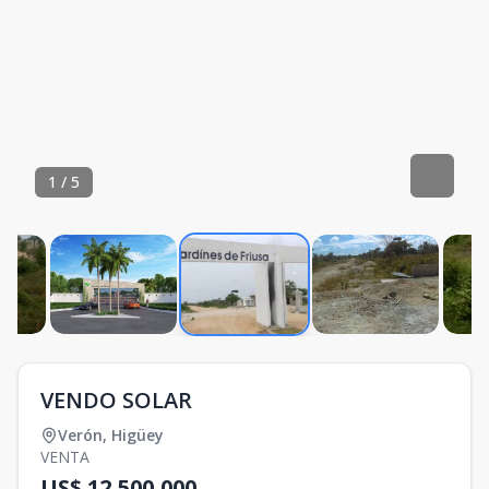
1
/
5
VENDO SOLAR
Verón
,
Higüey
VENTA
US$ 12,500,000