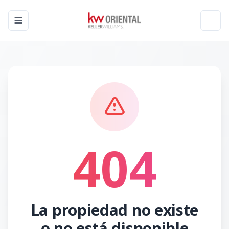
Toggle navigation menu
Toggl
404
La propiedad no existe
o no está disponible