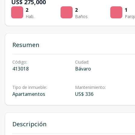
US$ 275,000
2
2
1
Hab.
Baños
Parq
Resumen
Código
:
Ciudad
:
413018
Bávaro
Tipo de inmueble
:
Mantenimiento
:
Apartamentos
US$ 336
Descripción