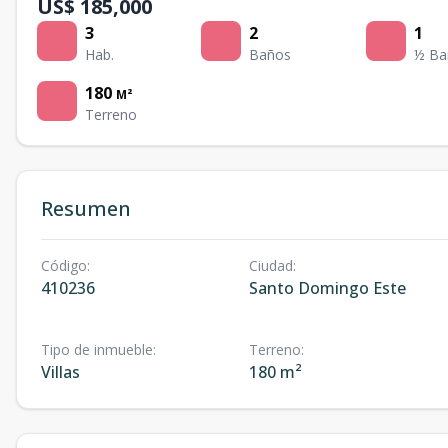
US$ 185,000
3
2
1
Hab.
Baños
½ Ba
180
M²
Terreno
Resumen
Código
:
Ciudad
:
410236
Santo Domingo Este
Tipo de inmueble
:
Terreno
:
Villas
180 m²