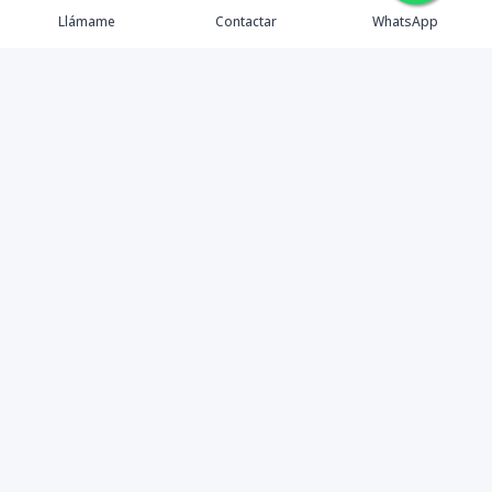
Llámame
Contactar
WhatsApp
Comprar
Alquilar
Agentes
Contacto
Instagram
©
2026
PS INMOBILIARIA SRL
,
Todos los derechos
reservados
Powered by
AlterEstate