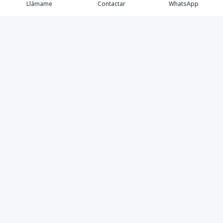
Llámame
Contactar
WhatsApp
Comprar
Alquilar
Agentes
Contacto
Instagram
©
2026
PS INMOBILIARIA SRL
,
Todos los derechos
reservados
Powered by
AlterEstate