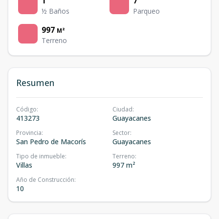
1
7
½ Baños
Parqueo
997
M²
Terreno
Resumen
Código
:
Ciudad
:
413273
Guayacanes
Provincia
:
Sector
:
San Pedro de Macorís
Guayacanes
Tipo de inmueble
:
Terreno
:
Villas
997 m²
Año de Construcción
:
10