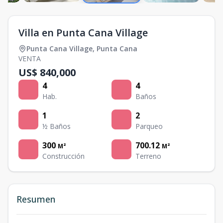
Villa en Punta Cana Village
Punta Cana Village
,
Punta Cana
VENTA
US$ 840,000
4
4
Hab.
Baños
1
2
½ Baños
Parqueo
300
700.12
M²
M²
Construcción
Terreno
Resumen