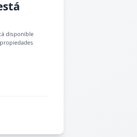
está
tá disponible
 propiedades